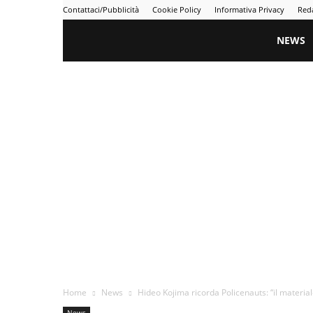
Contattaci/Pubblicità
Cookie Policy
Informativa Privacy
Red
Gametime
NEWS
Home
News
Hideo Kojima ricorda Policenauts: “il materiale
News