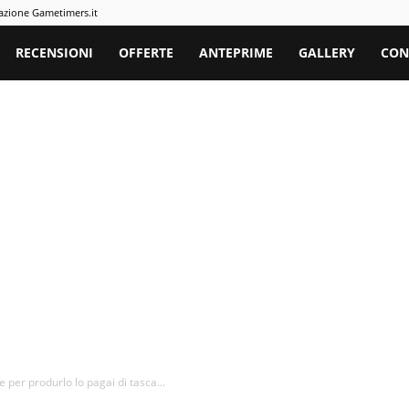
azione Gametimers.it
rs
RECENSIONI
OFFERTE
ANTEPRIME
GALLERY
CON
 per produrlo lo pagai di tasca...