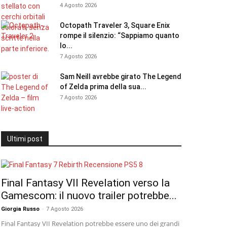
4 Agosto 2026
Octopath Traveler 3, Square Enix
rompe il silenzio: “Sappiamo quanto
lo...
7 Agosto 2026
Sam Neill avrebbe girato The Legend
of Zelda prima della sua...
7 Agosto 2026
Ultimi post
Final Fantasy VII Revelation verso la
Gamescom: il nuovo trailer potrebbe...
Giorgia Russo
-
7 Agosto 2026
Final Fantasy VII Revelation potrebbe essere uno dei grandi