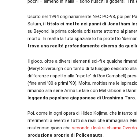
pochi – almeno in Italia – sono riusciti a godersi.
Tra 
Uscito nel 1994 originariamente NEC PC-98, poi per Pa
Saturn,
il titolo ci mette nei panni di Jonatham I
su Beyond, la prima colonia orbitante attorno al piane
morto. In realtà la tuta spaziale lo ha protetto ‘ibernan
trova una realtà profondamente diversa da quell
Il gioco, oltre a diversi elementi sci-fi e qualche rim
(Meryl Silverburgh con tanto di tatuaggio dedicato all
differenze rispetto alla “nipote” di Roy Campbell) pres
(fine anni ’80 e primi ’90). Molte, moltissime le ispira
rimando alla serie Arma Letale con Mel Gibson e Dann
leggenda popolare giapponese di Urashima Taro.
Poi, come in ogni opera di Hideo Kojima, che intanto si
riferimenti a eventi e fatti sia reali che immaginari. Me
misterioso gioco che
secondo i leak si chiama Overd
produzione proprio di Policenauts.