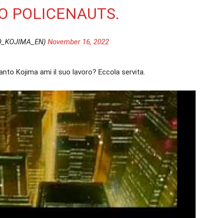
O POLICENAUTS.
O_KOJIMA_EN)
November 16, 2022
nto Kojima ami il suo lavoro? Eccola servita.