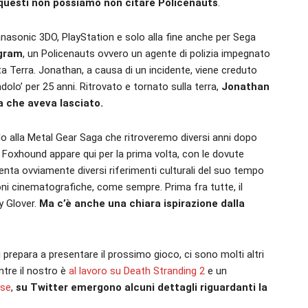
questi non possiamo non citare Policenauts
.
nasonic 3DO, PlayStation e solo alla fine anche per Sega
ngram
, un Policenauts ovvero un agente di polizia impegnato
ta Terra. Jonathan, a causa di un incidente, viene creduto
dolo’ per 25 anni. Ritrovato e tornato sulla terra,
Jonathan
a che aveva lasciato.
ando alla Metal Gear Saga che ritroveremo diversi anni dopo
a Foxhound appare qui per la prima volta, con le dovute
enta ovviamente diversi riferimenti culturali del suo tempo
zioni cinematografiche, come sempre. Prima fra tutte, il
y Glover.
Ma c’è anche una chiara ispirazione dalla
 prepara a presentare il prossimo gioco, ci sono molti altri
ntre il nostro è
al lavoro su Death Stranding 2
e un
ose
,
su Twitter emergono alcuni dettagli riguardanti la