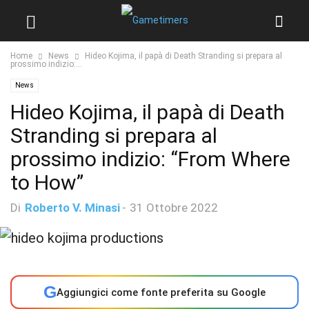
Home
News
Hideo Kojima, il papà di Death Stranding si prepara al
prossimo indizio:...
News
Hideo Kojima, il papà di Death
Stranding si prepara al
prossimo indizio: “From Where
to How”
Di
Roberto V. Minasi
-
31 Ottobre 2022
G
Aggiungici come fonte preferita su Google