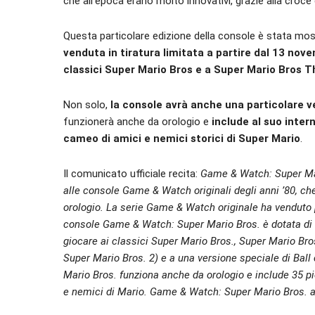
che all’epoca erano molto innovativi, grazie alla croce
Questa particolare edizione della console è stata mos
venduta in tiratura limitata a partire dal 13 no
classici Super Mario Bros e a Super Mario Bros 
Non solo,
la console avrà anche una particolare v
funzionerà anche da orologio e
include al suo inte
cameo di amici e nemici storici di Super Mario
.
Il comunicato ufficiale recita:
Game & Watch: Super Mari
alle console Game & Watch originali degli anni ’80, ch
orologio. La serie Game & Watch originale ha venduto p
console Game & Watch: Super Mario Bros. è dotata di un
giocare ai classici Super Mario Bros., Super Mario Bros
Super Mario Bros. 2) e a una versione speciale di Ba
Mario Bros. funziona anche da orologio e include 35 pi
e nemici di Mario. Game & Watch: Super Mario Bros. a