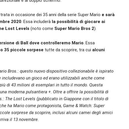
 direzionale e al doppio schermo.
trata in occasione dei 35 anni della serie Super Mario
e sarà
vembre 2020
. Essa includerà
la possibilità di giocare ai
The Lost Levels
(noto come
Super Mario Bros 2
).
ersione di Ball dove controlleremo Mario
. Essa
rno 35 piccole sorpese
tutte da scoprire, tra cui
alcuni
o Bros.: questo nuovo dispositivo collezionabile è ispirato
e includevano un gioco ed erano utilizzabili anche come
iù di 43 milioni di esemplari in tutto il mondo. Questa
a moderna pulsantiera +. Oltre a offrire la possibilità di
.: The Lost Levels (pubblicato in Giappone con il titolo di
ll che ha Mario come protagonista, Game & Watch: Super
ccole sorprese da scoprire, inclusi alcuni camei degli amici
rriva il 13 novembre
.