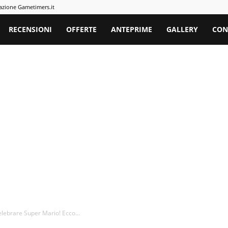
azione Gametimers.it
rs
RECENSIONI
OFFERTE
ANTEPRIME
GALLERY
CON
lebrare Super Mario! Ecco...