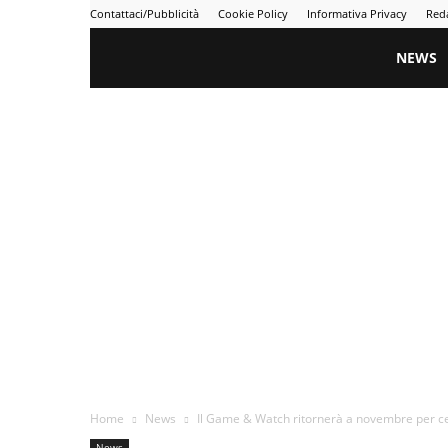
Contattaci/Pubblicità
Cookie Policy
Informativa Privacy
Red
Gametime
NEWS
Home
News
Il Game & Watch ritornerà a novembre per ce
News