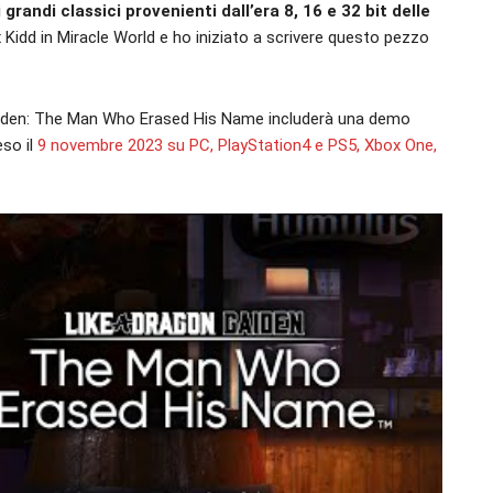
randi classici provenienti dall’era 8, 16 e 32 bit delle
 Kidd in Miracle World e ho iniziato a scrivere questo pezzo
 Gaiden: The Man Who Erased His Name includerà una demo
eso il
9 novembre 2023 su PC, PlayStation4 e PS5, Xbox One,