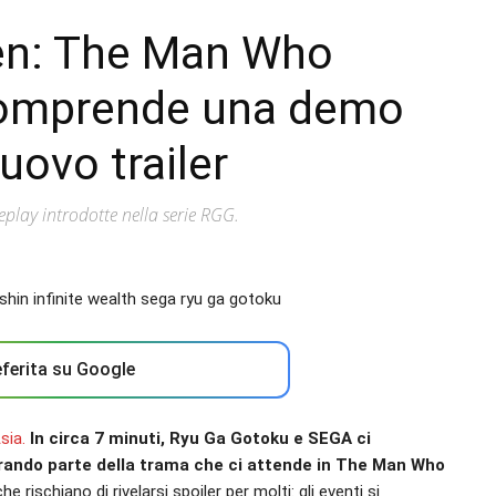
den: The Man Who
comprende una demo
Nuovo trailer
play introdotte nella serie RGG.
ferita su Google
sia.
In circa 7 minuti, Ryu Ga Gotoku e SEGA ci
rando parte della trama che ci attende in The Man Who
e rischiano di rivelarsi spoiler per molti: gli eventi si