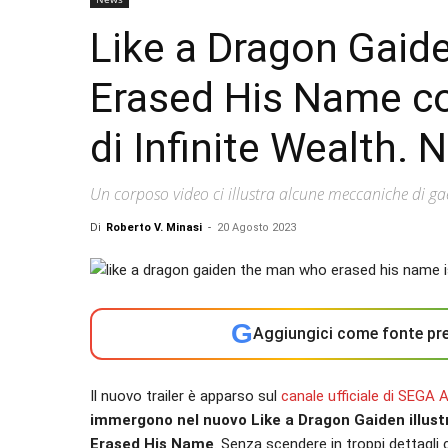
Like a Dragon Gai
Erased His Name 
di Infinite Wealth. 
Un corposo video ci illustra alcune meccaniche di gae
Di
Roberto V. Minasi
-
20 Agosto 2023
G
Aggiungici come fonte pre
Il nuovo trailer è apparso sul
canale ufficiale di SEGA A
immergono nel nuovo Like a Dragon Gaiden illust
Erased His Name
. Senza scendere in troppi dettagli ch