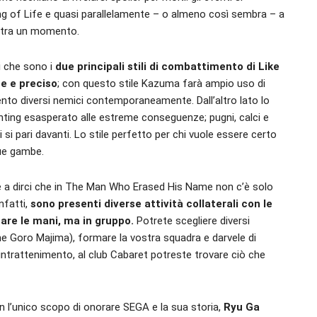
 of Life e quasi parallelamente – o almeno così sembra – a
o tra un momento.
i che sono i
due principali stili di combattimento di Like
ce e preciso
; con questo stile Kazuma farà ampio uso di
nto diversi nemici contemporaneamente. Dall’altro lato lo
ighting esasperato alle estreme conseguenze; pugni, calci e
i pari davanti. Lo stile perfetto per chi vuole essere certo
sue gambe.
e a dirci che in The Man Who Erased His Name non c’è solo
nfatti,
sono presenti diverse attività collaterali con le
nare le mani, ma in gruppo.
Potrete scegliere diversi
ome Goro Majima), formare la vostra squadra e darvele di
di intrattenimento, al club Cabaret potreste trovare ciò che
 con l’unico scopo di onorare SEGA e la sua storia,
Ryu Ga