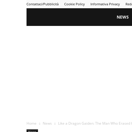
Contattaci/Pubblicità
Cookie Policy
Informativa Privacy
Red
Gametime
NEWS
Home
News
Like a Dragon Gaiden: The Man Who Erased 
News