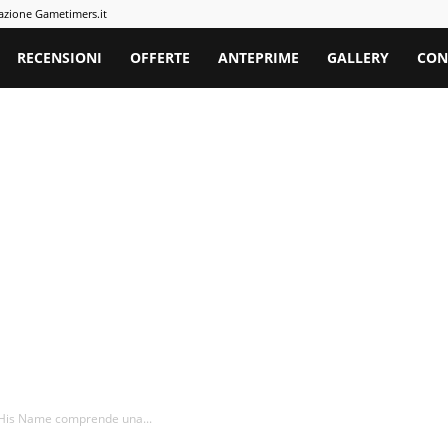
azione Gametimers.it
rs
RECENSIONI
OFFERTE
ANTEPRIME
GALLERY
CON
His Name comprende una...