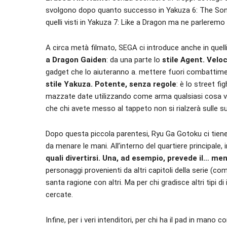
svolgono dopo quanto successo in Yakuza 6: The Song
quelli visti in Yakuza 7: Like a Dragon ma ne parlerem
A circa metà filmato, SEGA ci introduce anche in quell
a Dragon Gaiden
: da una parte lo
stile Agent. Velo
gadget che lo aiuteranno a. mettere fuori combattime
stile Yakuza. Potente, senza regole
: è lo street f
mazzate date utilizzando come arma qualsiasi cosa vi s
che chi avete messo al tappeto non si rialzerà sulle 
Dopo questa piccola parentesi, Ryu Ga Gotoku ci tien
da menare le mani. All’interno del quartiere principale, i
quali divertirsi. Una, ad esempio, prevede il… me
personaggi provenienti da altri capitoli della serie (c
santa ragione con altri. Ma per chi gradisce altri tipi 
cercate.
Infine, per i veri intenditori, per chi ha il pad in mano