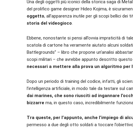
Una degli oggetti più iconici della storica saga di Meta
del prolifico game designer Hideo Kojima, è sicurament
oggetto
, all’apparenza inutile per gli scopi bellici dei ti
storia del videogioco
.
Ebbene, nonostante si pensi all’ovvia impraticità di tale
scatola di cartone ha veramente aiutato alcuni soldati
Battlegrounds” – libro che propone un’analisi abbastanza
scopi militari – che avrebbe appunto descritto questo
necessari a mettere alla prova un algoritmo per l
Dopo un periodo di training del codice, infatti, gli scie
l’intelligenza artificiale, in modo tale da testare sul c
dai marines, che sono riusciti ad ingannare l’occ
bizzarre
ma, in questo caso, incredibilmente funzional
Tra queste, per l’appunto, anche l’impiego di alc
permesso a due degli otto soldati a toccare l’obietti