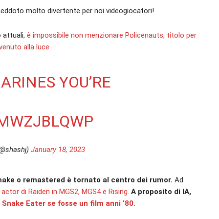
neddoto molto divertente per noi videogiocatori!
 attuali,
è impossibile non menzionare Policenauts, titolo per
enuto alla luce.
ARINES YOU’RE
QMWZJBLQWP
(@shashj)
January 18, 2023
make o remastered è tornato al centro dei rumor.
Ad
 actor di Raiden in MGS2, MGS4 e Rising.
A proposito di IA,
nake Eater se fosse un film anni ’80.