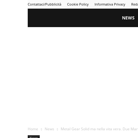
Contattaci/Pubblicità
Cookie Policy
Informativa Privacy
Red
Gametime
NEWS
Home
News
Metal Gear Solid ma nella vita vera. Due Mar
News