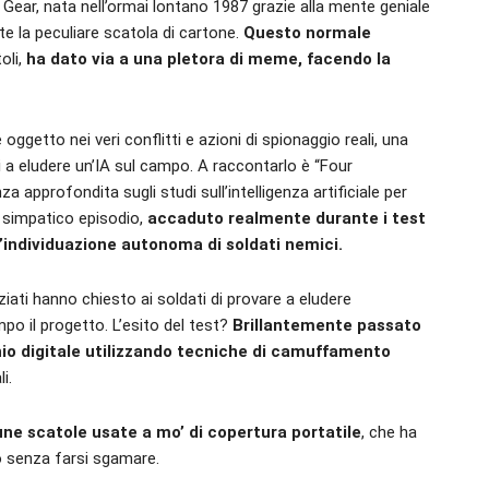
l Gear, nata nell’ormai lontano 1987 grazie alla mente geniale
e la peculiare scatola di cartone.
Questo normale
toli,
ha dato via a una pletora di meme, facendo la
 oggetto nei veri conflitti e azioni di spionaggio reali, una
 a eludere un’IA sul campo. A raccontarlo è “Four
 approfondita sugli studi sull’intelligenza artificiale per
 simpatico episodio,
accaduto realmente durante i test
’individuazione autonoma di soldati nemici.
nziati hanno chiesto ai soldati di provare a eludere
ampo il progetto. L’esito del test?
Brillantemente passato
hio digitale utilizzando tecniche di camuffamento
i.
une scatole usate a mo’ di copertura portatile
, che ha
vo senza farsi sgamare.