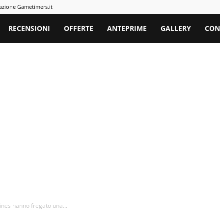
azione Gametimers.it
rs
RECENSIONI
OFFERTE
ANTEPRIME
GALLERY
CON
ines hanno fregato una...