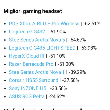
Migliori gaming headset
PDP Xbox AIRLITE Pro Wireless
| -62.51%
Logitech G G432
| -61.90%
SteelSeries Arctis Nova 5
| -54.67%
Logitech G G435 LIGHTSPEED
| -53.98%
HyperX Cloud III
| -51.10%
Razer Barracuda Pro
| -51.00%
SteelSeries Arctis Nova 1
| -39.29%
Corsair HS55 Surround
| -37.50%
Sony INZONE H5
| -33.56%
ASUS ROG Pelta
| -24.62%