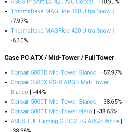
ASUS ProArt LC 420 AIO Cooler
| -10.90%
Thermaltake MAGFloe 360 Ultra Snow
|
-7.97%
Thermaltake MAGFloe 420 Ultra Snow
|
-6.10%
Case PC ATX / Mid-Tower / Full Tower
Corsair 5000D Mid-Tower Bianco
| -57.97%
Corsair 3500X RS-R ARGB Mid-Tower
Bianco
| -44%
Corsair 5000T Mid-Tower Bianco
| -38.65%
Corsair 5000T Mid-Tower Nero
| -38.65%
ASUS TUF Gaming GT302 TG ARGB White
|
-38.36%