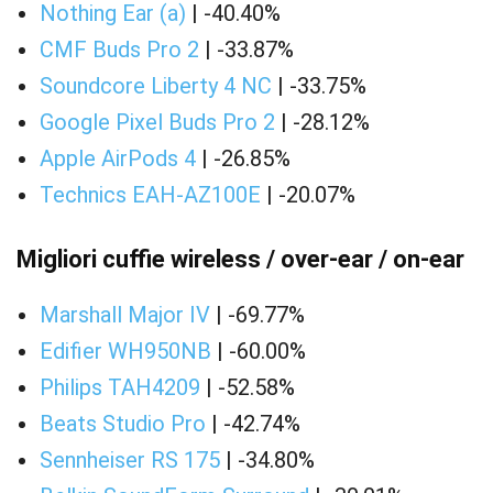
Nothing Ear (a)
| -40.40%
CMF Buds Pro 2
| -33.87%
Soundcore Liberty 4 NC
| -33.75%
Google Pixel Buds Pro 2
| -28.12%
Apple AirPods 4
| -26.85%
Technics EAH-AZ100E
| -20.07%
Migliori cuffie wireless / over-ear / on-ear
Marshall Major IV
| -69.77%
Edifier WH950NB
| -60.00%
Philips TAH4209
| -52.58%
Beats Studio Pro
| -42.74%
Sennheiser RS 175
| -34.80%