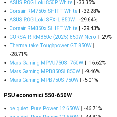
ASUS ROG Loki 850P White
| -33.35%
Corsair RM750x SHIFT White
| -32.28%
ASUS ROG Loki SFX-L 850W
| -29.64%
Corsair RM850x SHIFT White
| -29.43%
CORSAIR RM850e (2025) 850W Nero
| -29%
Thermaltake Toughpower GT 850W
|
-28.71%
Mars Gaming MPVU750SI 750W
| -16.62%
Mars Gaming MPB850SI 850W
| -9.46%
Mars Gaming MPB750S 750W
| -5.01%
PSU economici 550-650W
be quiet! Pure Power 12 650W
| -46.71%