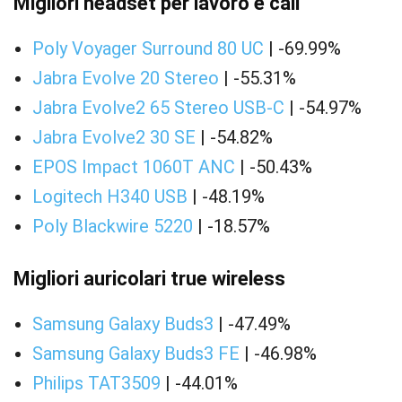
Migliori headset per lavoro e call
Poly Voyager Surround 80 UC
| -69.99%
Jabra Evolve 20 Stereo
| -55.31%
Jabra Evolve2 65 Stereo USB-C
| -54.97%
Jabra Evolve2 30 SE
| -54.82%
EPOS Impact 1060T ANC
| -50.43%
Logitech H340 USB
| -48.19%
Poly Blackwire 5220
| -18.57%
Migliori auricolari true wireless
Samsung Galaxy Buds3
| -47.49%
Samsung Galaxy Buds3 FE
| -46.98%
Philips TAT3509
| -44.01%