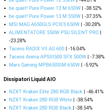
be quiet! Pure Power 12 550W
| -44.81%
be quiet! Pure Power 13 M 650W
| -38.52%
be quiet! Pure Power 13 M 550W
| -37.35%
MSI MAG A650GLS PCIE5 650W
| -30.28%
ALIMENTATORE 550W PSU SILENT PRO
|
-23.28%
Tacens RADIX VII AG 600
| -16.04%
Tacens Anima APSIII500 SFX 500W
| -7.38%
Mars Gaming MPB650SIM 650W
| -5.92%
Dissipatori Liquid AIO
NZXT Kraken Elite 280 RGB Black
| -46.41%
NZXT Kraken 280 RGB White
| -38.54%
NZXT Kraken 280 RGB Black
| -38.54%