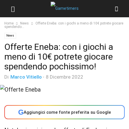
Home
News
Offerte Eneba: con i giochi a meno di 10€ potrete giocare
spendendo...
News
Offerte Eneba: con i giochi a
meno di 10€ potrete giocare
spendendo pochissimo!
Di
Marco Vitiello
-
8 Dicembre 2022
G
Aggiungici come fonte preferita su Google