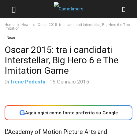
Home
News
Oscar 2015: tra i candidati Interstellar, Big Hero 6 e The
Imitation...
News
Oscar 2015: tra i candidati
Interstellar, Big Hero 6 e The
Imitation Game
Di
Irene Podestà
-
15 Gennaio 2015
G
Aggiungici come fonte preferita su Google
L’Academy of Motion Picture Arts and