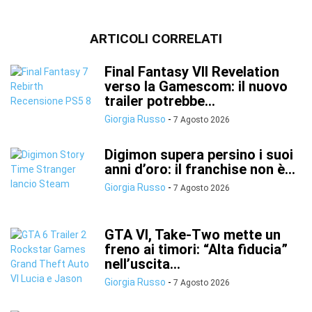
ARTICOLI CORRELATI
Final Fantasy VII Revelation
verso la Gamescom: il nuovo
trailer potrebbe...
Giorgia Russo
-
7 Agosto 2026
Digimon supera persino i suoi
anni d’oro: il franchise non è...
Giorgia Russo
-
7 Agosto 2026
GTA VI, Take-Two mette un
freno ai timori: “Alta fiducia”
nell’uscita...
Giorgia Russo
-
7 Agosto 2026