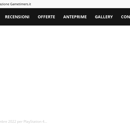
azione Gametimers.it
rs
RECENSIONI
OFFERTE
ANTEPRIME
GALLERY
CON
embre 2022 per PlayStation 4...