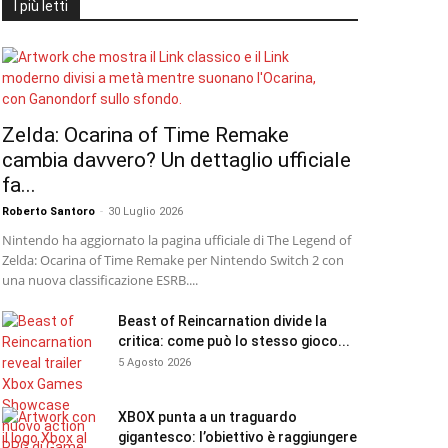
I più letti
Zelda: Ocarina of Time Remake
cambia davvero? Un dettaglio ufficiale
fa...
Roberto Santoro
-
30 Luglio 2026
Nintendo ha aggiornato la pagina ufficiale di The Legend of
Zelda: Ocarina of Time Remake per Nintendo Switch 2 con
una nuova classificazione ESRB....
Beast of Reincarnation divide la
critica: come può lo stesso gioco...
5 Agosto 2026
XBOX punta a un traguardo
gigantesco: l’obiettivo è raggiungere