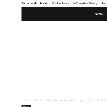
Contattaci/Pubblicità
Cookie Policy
Informativa Privacy
Red
Gametime
NEWS
Home
News
PlayStation Plus: svelati i giochi gratis di dic
News