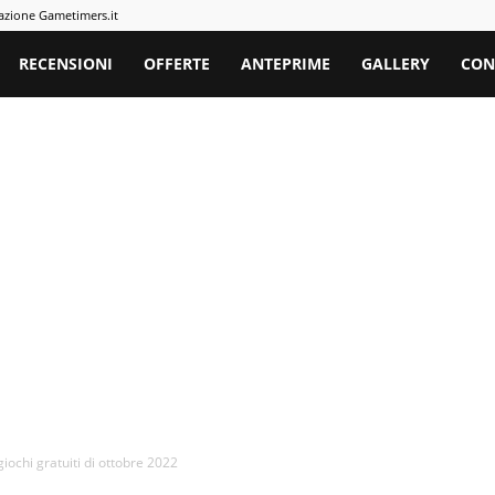
azione Gametimers.it
rs
RECENSIONI
OFFERTE
ANTEPRIME
GALLERY
CON
 giochi gratuiti di ottobre 2022