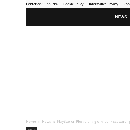
Contattaci/Pubblicità
Cookie Policy
Informativa Privacy
Red
Gametime
NEWS
Home
News
PlayStation Plus: ultimi giorni per riscattare i
News