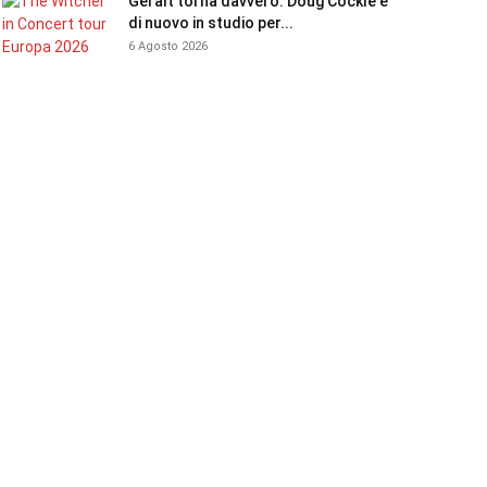
Geralt torna davvero: Doug Cockle è
di nuovo in studio per...
6 Agosto 2026