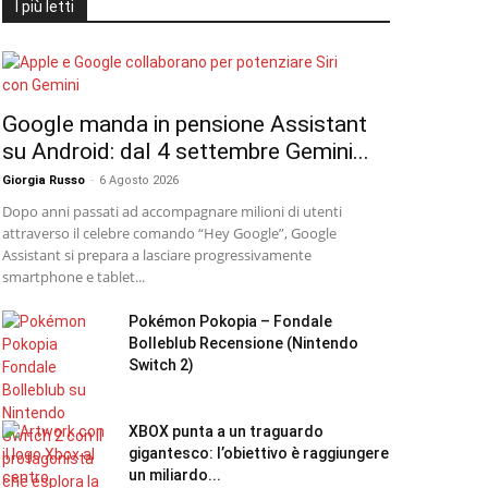
I più letti
Google manda in pensione Assistant
su Android: dal 4 settembre Gemini...
Giorgia Russo
-
6 Agosto 2026
Dopo anni passati ad accompagnare milioni di utenti
attraverso il celebre comando “Hey Google”, Google
Assistant si prepara a lasciare progressivamente
smartphone e tablet...
Pokémon Pokopia – Fondale
Bolleblub Recensione (Nintendo
Switch 2)
XBOX punta a un traguardo
gigantesco: l’obiettivo è raggiungere
un miliardo...