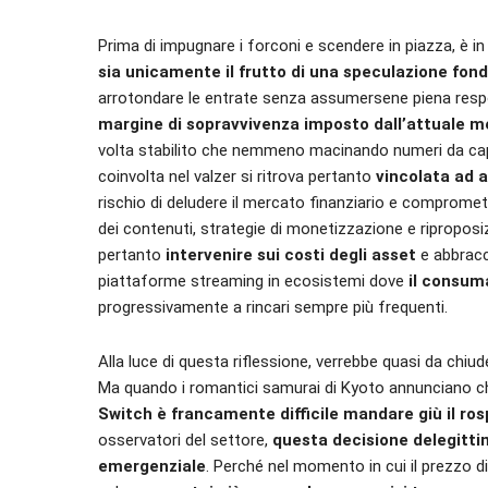
Prima di impugnare i forconi e scendere in piazza, è i
sia unicamente il frutto di una speculazione fond
arrotondare le entrate senza assumersene piena respon
margine di sopravvivenza imposto dall’attuale m
volta stabilito che nemmeno macinando numeri da capog
coinvolta nel valzer si ritrova pertanto
vincolata ad a
rischio di deludere il mercato finanziario e compromett
dei contenuti, strategie di monetizzazione e riproposi
pertanto
intervenire sui costi degli asset
e abbracc
piattaforme streaming in ecosistemi dove
il consum
progressivamente a rincari sempre più frequenti.
Alla luce di questa riflessione, verrebbe quasi da chi
Ma quando i romantici samurai di Kyoto annunciano c
Switch è francamente difficile mandare giù il ro
osservatori del settore,
questa decisione delegitt
emergenziale
. Perché nel momento in cui il prezzo d