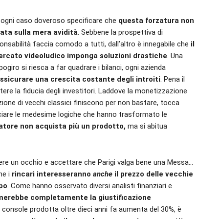
n ogni caso doveroso specificare che
questa forzatura non
ata sulla mera avidità
. Sebbene la prospettiva di
sabilità faccia comodo a tutti, dall’altro è innegabile che
il
ercato videoludico imponga soluzioni drastiche
. Una
iro si riesca a far quadrare i bilanci, ogni azienda
ssicurare una crescita costante degli introiti
. Pena il
ere la fiducia degli investitori. Laddove la monetizzazione
zione di vecchi classici finiscono per non bastare, tocca
iare le medesime logiche che hanno trasformato le
atore non acquista più un prodotto,
ma si abitua
udere un occhio e accettare che Parigi valga bene una Messa…
he i
rincari interesseranno
anche
il prezzo delle vecchie
spo
. Come hanno osservato diversi analisti finanziari e
imerebbe completamente la giustificazione
i console prodotta oltre dieci anni fa aumenta del 30%, è