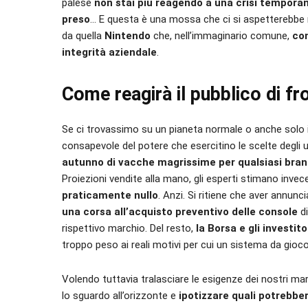
palese
non stai più reagendo a una crisi temporan
preso
… E questa è una mossa che ci si aspetterebbe
da quella
Nintendo
che, nell’immaginario comune,
con
integrità aziendale
.
Come reagirà il pubblico di fr
Se ci trovassimo su un pianeta normale o anche solo in
consapevole del potere che esercitino le scelte degli 
autunno di vacche magrissime per qualsiasi brand
Proiezioni vendite alla mano, gli esperti stimano inve
praticamente nullo
. Anzi. Si ritiene che aver annun
una corsa all’acquisto preventivo delle console
di
rispettivo marchio. Del resto,
la Borsa e gli investit
troppo peso ai reali motivi per cui un sistema da gioco
Volendo tuttavia tralasciare le esigenze dei nostri ma
lo sguardo all’orizzonte e
ipotizzare quali potrebbe