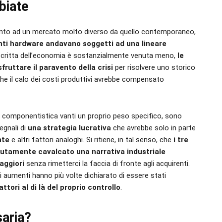
biate
mento ad un mercato molto diverso da quello contemporaneo,
enti hardware andavano soggetti ad una lineare
scritta dell’economia è sostanzialmente venuta meno,
le
fruttare il paravento della crisi
per risolvere uno storico
che il calo dei costi produttivi avrebbe compensato
la componentistica vanti un proprio peso specifico, sono
segnali di
una strategia lucrativa
che avrebbe solo in parte
nte
e altri fattori analoghi. Si ritiene, in tal senso, che
i tre
tutamente cavalcato una narrativa industriale
aggiori
senza rimetterci la faccia di fronte agli acquirenti.
i aumenti hanno più volte dichiarato di essere stati
attori al di là del proprio controllo
.
aria?