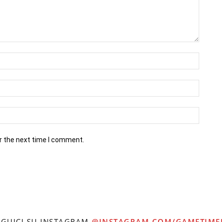
r the next time I comment.
EGUICI SU INSTAGRAM
@INSTAGRAM.COM/GAMETIME