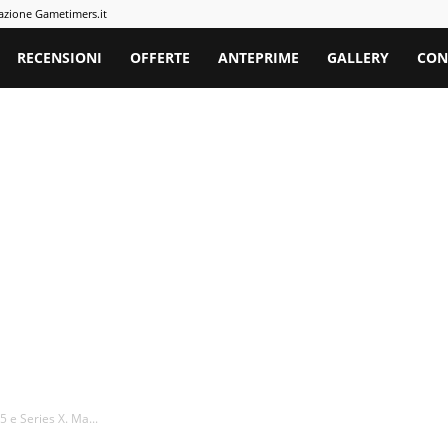
azione Gametimers.it
rs
RECENSIONI
OFFERTE
ANTEPRIME
GALLERY
CON
 e Series X. Ma...