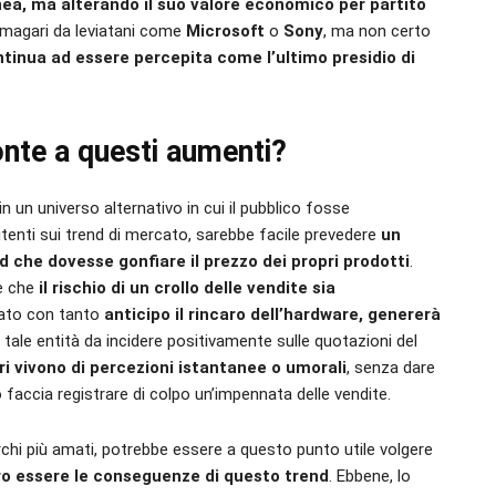
ea, ma alterando il suo valore economico per partito
 magari da leviatani come
Microsoft
o
Sony
, ma non certo
tinua ad essere percepita come l’ultimo presidio di
onte a questi aumenti?
 un universo alternativo in cui il pubblico fosse
utenti sui trend di mercato, sarebbe facile prevedere
un
 che dovesse gonfiare il prezzo dei propri prodotti
.
ce che
il rischio di un crollo delle vendite sia
ciato con tanto
anticipo il rincaro dell’hardware, genererà
 tale entità da incidere positivamente sulle quotazioni del
ori vivono di percezioni istantanee o umorali
, senza dare
 faccia registrare di colpo un’impennata delle vendite.
rchi più amati, potrebbe essere a questo punto utile volgere
ro essere le conseguenze di questo trend
. Ebbene, lo