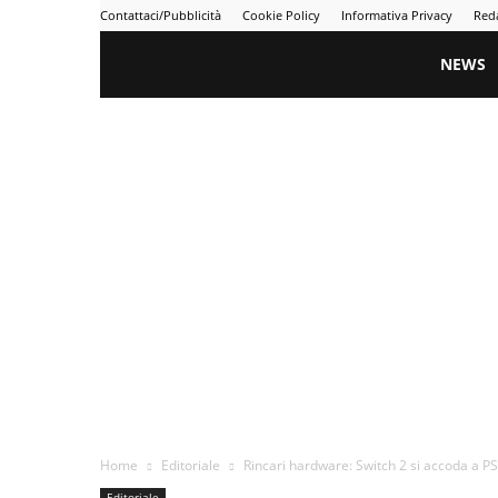
Contattaci/Pubblicità
Cookie Policy
Informativa Privacy
Red
Gametime
NEWS
Home
Editoriale
Rincari hardware: Switch 2 si accoda a PS5
Editoriale