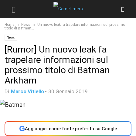
Home
News
Un nuovo leak fa trapelare informazioni sul prossimo
titolo di Batman...
News
[Rumor] Un nuovo leak fa
trapelare informazioni sul
prossimo titolo di Batman
Arkham
Di
Marco Vitiello
-
30 Gennaio 2019
G
Aggiungici come fonte preferita su Google