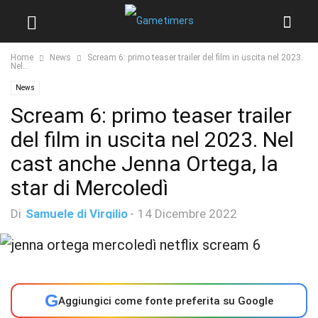
Home
News
Scream 6: primo teaser trailer del film in uscita nel 2023.
Nel...
News
Scream 6: primo teaser trailer
del film in uscita nel 2023. Nel
cast anche Jenna Ortega, la
star di Mercoledì
Di
Samuele di Virgilio
-
14 Dicembre 2022
G
Aggiungici come fonte preferita su Google