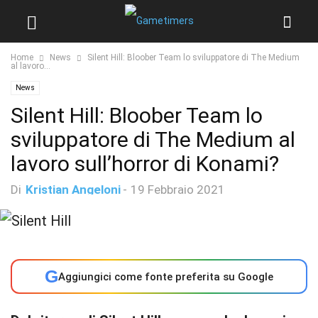
Home
News
Silent Hill: Bloober Team lo sviluppatore di The Medium
al lavoro...
News
Silent Hill: Bloober Team lo
sviluppatore di The Medium al
lavoro sull’horror di Konami?
Di
Kristian Angeloni
-
19 Febbraio 2021
G
Aggiungici come fonte preferita su Google