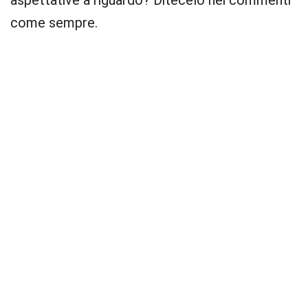
aspettative a riguardo? Ditecelo nei commenti
come sempre.