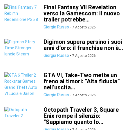
Final Fantasy VII Revelation
verso la Gamescom: il nuovo
trailer potrebbe...
Giorgia Russo
-
7 Agosto 2026
Digimon supera persino i suoi
anni d’oro: il franchise non è...
Giorgia Russo
-
7 Agosto 2026
GTA VI, Take-Two mette un
freno ai timori: “Alta fiducia”
nell’uscita...
Giorgia Russo
-
7 Agosto 2026
Octopath Traveler 3, Square
Enix rompe il silenzio:
“Sappiamo quanto lo...
Giorgia Russo
-
7 Agosto 2026