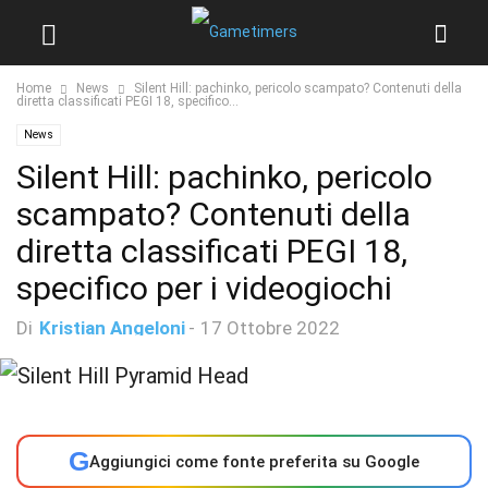
Home
News
Silent Hill: pachinko, pericolo scampato? Contenuti della
diretta classificati PEGI 18, specifico...
News
Silent Hill: pachinko, pericolo
scampato? Contenuti della
diretta classificati PEGI 18,
specifico per i videogiochi
Di
Kristian Angeloni
-
17 Ottobre 2022
G
Aggiungici come fonte preferita su Google