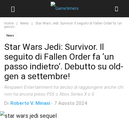
Home
News
Star Wars Jedi: Survivor. Il seguito di Fallen Order fa ‘un
passo...
News
Star Wars Jedi: Survivor. Il
seguito di Fallen Order fa ‘un
passo indietro’. Debutto su old-
gen a settembre!
Respawn Entertainment ha deciso di raggiungere anche chi
non ha ancora preso PS5 o Xbox Series X o S
Di
Roberto V. Minasi
-
7 Agosto 2024