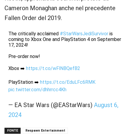
Cameron Monaghan anche nel precedente
Fallen Order del 2019.
The critically acclaimed
#StarWarsJediSurvivor
is
coming to Xbox One and PlayStation 4 on September
17, 2024!
Pre-order now!
Xbox ➡️
https://t.co/wFlNBQefB2
PlayStation ➡️
https://t.co/EduLFc6RMK
pic.twitter.com/dhhrrcc4Kh
— EA Star Wars (@EAStarWars)
August 6,
2024
FONTE
Respawn Entertainment