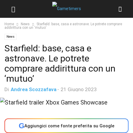
Home
News
Starfield: base, casa e astronave. Le potrete comprare
addirittura con un ‘mutuo’
News
Starfield: base, casa e
astronave. Le potrete
comprare addirittura con un
‘mutuo’
Di
Andrea Scozzafava
-
21 Giugno 2023
G
Aggiungici come fonte preferita su Google