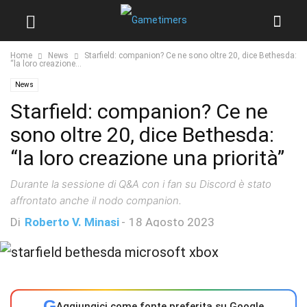
Home
News
Starfield: companion? Ce ne sono oltre 20, dice Bethesda:
“la loro creazione...
News
Starfield: companion? Ce ne
sono oltre 20, dice Bethesda:
“la loro creazione una priorità”
Durante la sessione di Q&A con i fan su Discord è stato
affrontato anche il nodo companion.
Di
Roberto V. Minasi
-
18 Agosto 2023
G
Aggiungici come fonte preferita su Google