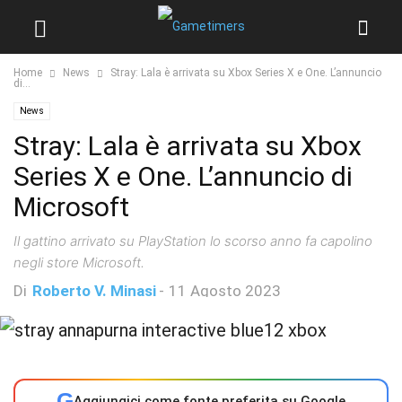
Home
News
Stray: Lala è arrivata su Xbox Series X e One. L’annuncio
di...
News
Stray: Lala è arrivata su Xbox
Series X e One. L’annuncio di
Microsoft
Il gattino arrivato su PlayStation lo scorso anno fa capolino
negli store Microsoft.
Di
Roberto V. Minasi
-
11 Agosto 2023
G
Aggiungici come fonte preferita su Google