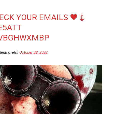
ECK YOUR EMAILS 🖤💉
E5ATT
QVBGHWXMBP
RedBarrels)
October 28, 2022