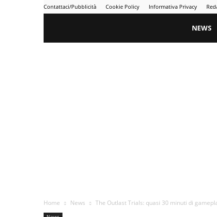
Contattaci/Pubblicità
Cookie Policy
Informativa Privacy
Red
Gametime
NEWS
Home
News
The Outlast Trials: quasi 30 minuti di gameplay
News