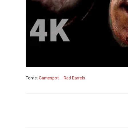
Fonte:
Gamespot
–
Red Barrels