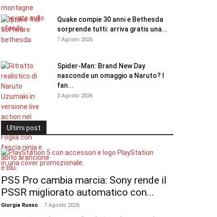
Quake compie 30 anni e Bethesda
sorprende tutti: arriva gratis una...
7 Agosto 2026
Spider-Man: Brand New Day
nasconde un omaggio a Naruto? I
fan...
2 Agosto 2026
Ultimi post
PS5 Pro cambia marcia: Sony rende il
PSSR migliorato automatico con...
Giorgia Russo
-
7 Agosto 2026