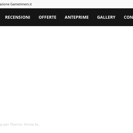
azione Gametimers.it
rs
RECENSIONI
OFFERTE
ANTEPRIME
GALLERY
CON
 per l’horror. Arriva la...