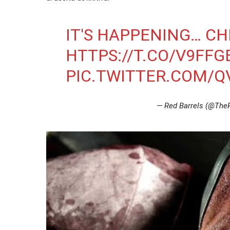
IT'S HAPPENING… CH
HTTPS://T.CO/V9FFG
PIC.TWITTER.COM/
— Red Barrels (@The