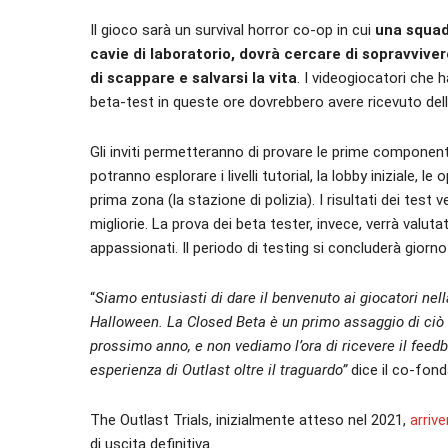
Il gioco sarà un survival horror co-op in cui
una squad
cavie di laboratorio, dovrà cercare di sopravvive
di scappare e salvarsi la vita
. I videogiocatori che
beta-test in queste ore dovrebbero avere ricevuto delle
Gli inviti permetteranno di provare le prime componenti
potranno esplorare i livelli tutorial, la lobby iniziale,
prima zona (la stazione di polizia). I risultati dei test
migliorie. La prova dei beta tester, invece, verrà valu
appassionati. Il periodo di testing si concluderà giorn
“
Siamo entusiasti di dare il benvenuto ai giocatori nella
Halloween. La Closed Beta è un primo assaggio di ciò 
prossimo anno, e non vediamo l’ora di ricevere il feedb
esperienza di Outlast oltre il traguardo”
dice il co-fond
The Outlast Trials, inizialmente atteso nel 2021,
arriv
di uscita definitiva.