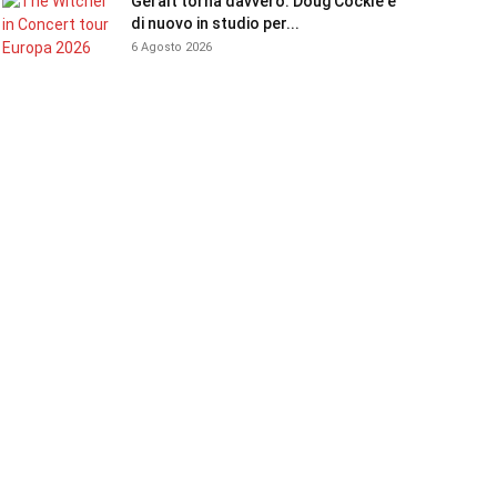
Geralt torna davvero: Doug Cockle è
di nuovo in studio per...
6 Agosto 2026