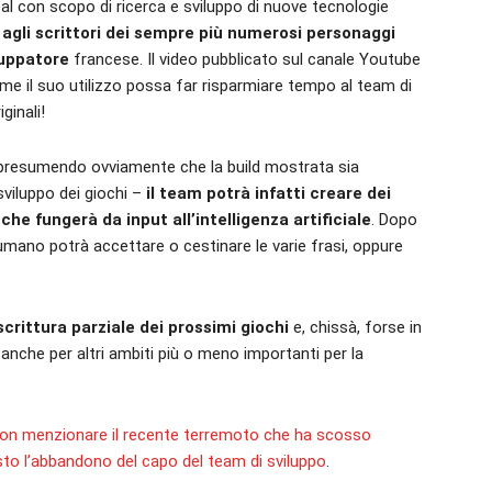
l con scopo di ricerca e sviluppo di nuove tecnologie
agli scrittori dei sempre più numerosi personaggi
luppatore
francese. Il video pubblicato sul canale Youtube
me il suo utilizzo possa far risparmiare tempo al team di
ginali!
presumendo ovviamente che la build mostrata sia
sviluppo dei giochi –
il team potrà infatti creare dei
he fungerà da input all’intelligenza artificiale
. Dopo
 umano potrà accettare o cestinare le varie frasi, oppure
rittura parziale dei prossimi giochi
e, chissà, forse in
nche per altri ambiti più o meno importanti per la
n menzionare il recente terremoto che ha scosso
sto l’abbandono del capo del team di sviluppo
.