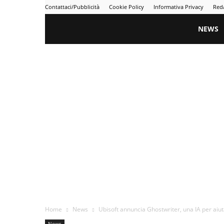
Contattaci/Pubblicità
Cookie Policy
Informativa Privacy
Red
Gametime
NEWS
Home
News
Ubisoft annuncia Ghostwriter, una IA per aiutar
News