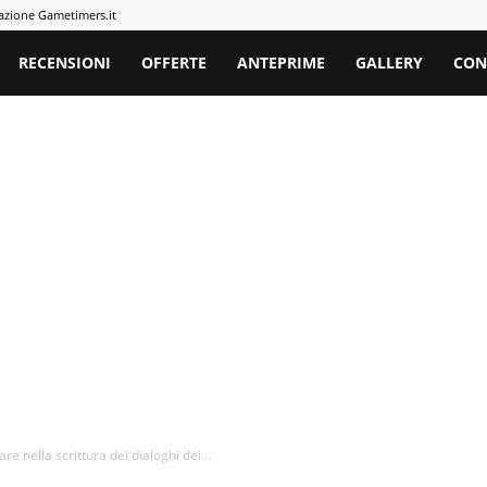
azione Gametimers.it
rs
RECENSIONI
OFFERTE
ANTEPRIME
GALLERY
CON
e nella scrittura dei dialoghi dei...