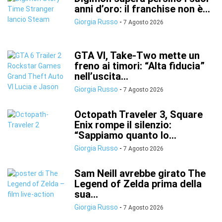
anni d’oro: il franchise non è...
Giorgia Russo
-
7 Agosto 2026
GTA VI, Take-Two mette un
freno ai timori: “Alta fiducia”
nell’uscita...
Giorgia Russo
-
7 Agosto 2026
Octopath Traveler 3, Square
Enix rompe il silenzio:
“Sappiamo quanto lo...
Giorgia Russo
-
7 Agosto 2026
Sam Neill avrebbe girato The
Legend of Zelda prima della
sua...
Giorgia Russo
-
7 Agosto 2026