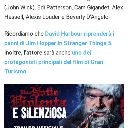
(John Wick), Edi Patterson, Cam Gigandet, Alex
Hassell, Alexis Louder e Beverly D’Angelo.
Ricordiamo che
David Harbour riprenderà i
panni di Jim Hopper in Stranger Things 5
.
Inoltre, l’attore sarà anche
uno dei
protagonisti principali del film di Gran
Turismo.