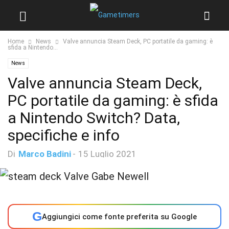
Home
News
Valve annuncia Steam Deck, PC portatile da gaming: è
sfida a Nintendo...
News
Valve annuncia Steam Deck,
PC portatile da gaming: è sfida
a Nintendo Switch? Data,
specifiche e info
Di
Marco Badini
-
15 Luglio 2021
G
Aggiungici come fonte preferita su Google