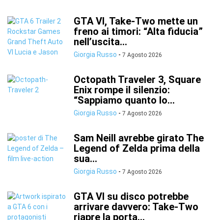
GTA VI, Take-Two mette un
freno ai timori: “Alta fiducia”
nell’uscita...
Giorgia Russo
-
7 Agosto 2026
Octopath Traveler 3, Square
Enix rompe il silenzio:
“Sappiamo quanto lo...
Giorgia Russo
-
7 Agosto 2026
Sam Neill avrebbe girato The
Legend of Zelda prima della
sua...
Giorgia Russo
-
7 Agosto 2026
GTA VI su disco potrebbe
arrivare davvero: Take-Two
riapre la porta...