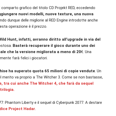
il comparto grafico del titolo CD Projekt RED, eccedendo
ggiungere nuovi modelli, nuove texture, una nuova
ando dunque delle migliorie al RED Engine introdotte anche
sta operazione è il prezzo.
ild Hunt, infatti, avranno diritto all’upgrade in via del
ostosa.
Basterà recuperare il gioco durante uno dei
inale che la versione migliorata a meno di 20
€. Una
ente farà felici i giocatori.
chise ha superato quota 65 milioni di copie vendute
. Un
el merito va proprio a The Witcher 3. Come se non bastasse,
se, tra cui anche The Witcher 4, che farà da sequel
trilogia.
7: Phantom Liberty e il sequel di Cyberpunk 2077. A destare
dice Project Hadar.