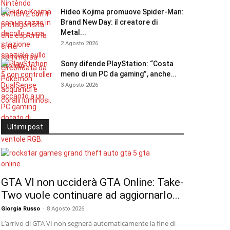
Hideo Kojima promuove Spider-Man:
Brand New Day: il creatore di
Metal...
2 Agosto 2026
Sony difende PlayStation: “Costa
meno di un PC da gaming”, anche...
3 Agosto 2026
Ultimi post
GTA VI non ucciderà GTA Online: Take-
Two vuole continuare ad aggiornarlo...
Giorgia Russo
-
8 Agosto 2026
L’arrivo di GTA VI non segnerà automaticamente la fine di