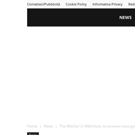
Contattaci/Pubblicità
Cookie Policy
Informativa Privacy
Red
Gametime
NEWS
Home
News
The Witcher 3: Wild Hunt, la versione next-gen 
News