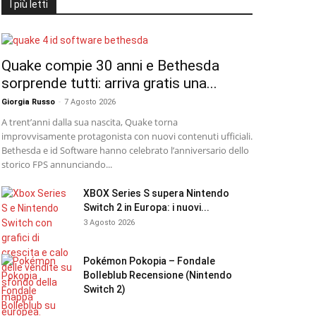
I più letti
Quake compie 30 anni e Bethesda
sorprende tutti: arriva gratis una...
Giorgia Russo
-
7 Agosto 2026
A trent’anni dalla sua nascita, Quake torna
improvvisamente protagonista con nuovi contenuti ufficiali.
Bethesda e id Software hanno celebrato l’anniversario dello
storico FPS annunciando...
XBOX Series S supera Nintendo
Switch 2 in Europa: i nuovi...
3 Agosto 2026
Pokémon Pokopia – Fondale
Bolleblub Recensione (Nintendo
Switch 2)