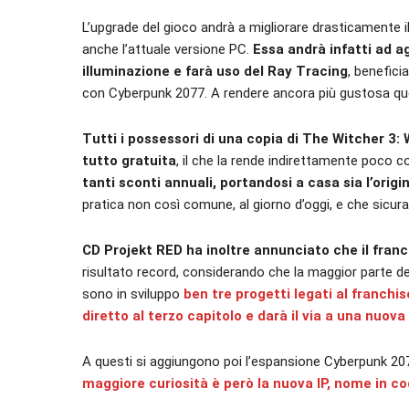
L’upgrade del gioco andrà a migliorare drasticamente 
anche l’attuale versione PC.
Essa andrà infatti ad a
illuminazione e farà uso del Ray Tracing
, benefici
con Cyberpunk 2077. A rendere ancora più gustosa que
Tutti i possessori di una copia di The Witcher 3: W
tutto gratuita
, il che la rende indirettamente poco c
tanti sconti annuali, portandosi a casa sia l’orig
pratica non così comune, al giorno d’oggi, e che sicuram
CD Projekt RED ha inoltre annunciato che il fran
risultato record, considerando che la maggior parte d
sono in sviluppo
ben tre progetti legati al franchi
diretto al terzo capitolo e darà il via a una nuova 
A questi si aggiungono poi l’espansione Cyberpunk 207
maggiore curiosità è però la nuova IP, nome in co