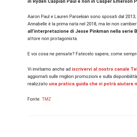
in Ryden Caspian Paul e non in Casper Emerson 
Aaron Paul e Lauren Parsekian sono sposati dal 2013; 
Annabelle è la prima nata nel 2018, ma lei non cambi
all’interpretazione di Jesse Pinkman nella serie
attore non protagonista.
E voi cosa ne pensate? Fatecelo sapere, come sempre
Vi invitiamo anche ad
iscrivervi al nostro canale T
aggiornati sulle migliori promozioni e sulla disponibilit
realizzato
una pratica guida che vi potrà aiutare n
Fonte:
TMZ