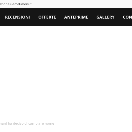
azione Gametimers.it
rs
RECENSIONI
OFFERTE
ANTEPRIME
GALLERY
CON
nkman) ha deciso di cambiare nome