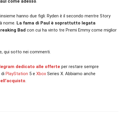
Paul come adesso
.
insieme hanno due figli: Ryden è il secondo mentre Story
erà nome.
La fama di Paul è soprattutto legata
 Breaking Bad
con cui ha vinto tre Premi Emmy come miglior
, qui sotto nei commenti.
elegram dedicato alle offerte
per restare sempre
à di
PlayStation
5 e
Xbox
Series X. Abbiamo anche
ell’acquisto
.