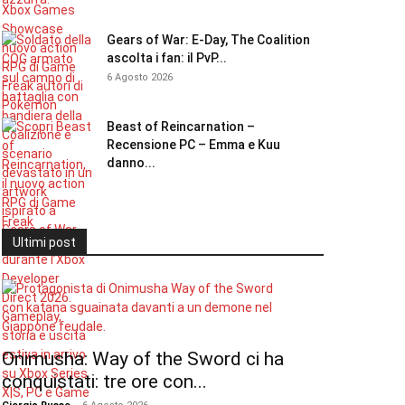
Gears of War: E-Day, The Coalition
ascolta i fan: il PvP...
6 Agosto 2026
Beast of Reincarnation –
Recensione PC – Emma e Kuu
danno...
Ultimi post
Onimusha: Way of the Sword ci ha
conquistati: tre ore con...