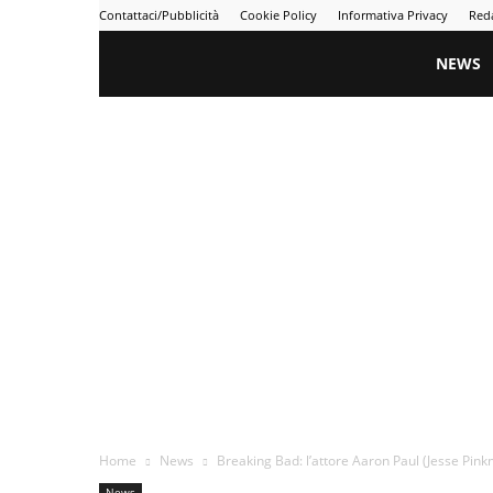
Contattaci/Pubblicità
Cookie Policy
Informativa Privacy
Red
Gametime
NEWS
Home
News
Breaking Bad: l’attore Aaron Paul (Jesse Pi
News