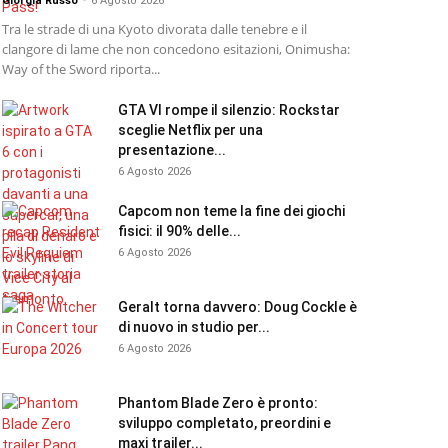
Giorgia Russo
-
6 Agosto 2026
Tra le strade di una Kyoto divorata dalle tenebre e il
clangore di lame che non concedono esitazioni, Onimusha:
Way of the Sword riporta...
GTA VI rompe il silenzio: Rockstar
sceglie Netflix per una
presentazione...
6 Agosto 2026
Capcom non teme la fine dei giochi
fisici: il 90% delle...
6 Agosto 2026
Geralt torna davvero: Doug Cockle è
di nuovo in studio per...
6 Agosto 2026
Phantom Blade Zero è pronto:
sviluppo completato, preordini e
maxi trailer...