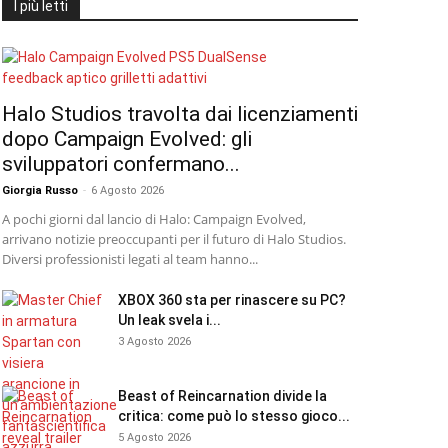
I più letti
Halo Studios travolta dai licenziamenti
dopo Campaign Evolved: gli
sviluppatori confermano...
Giorgia Russo
-
6 Agosto 2026
A pochi giorni dal lancio di Halo: Campaign Evolved,
arrivano notizie preoccupanti per il futuro di Halo Studios.
Diversi professionisti legati al team hanno...
XBOX 360 sta per rinascere su PC?
Un leak svela i...
3 Agosto 2026
Beast of Reincarnation divide la
critica: come può lo stesso gioco...
5 Agosto 2026