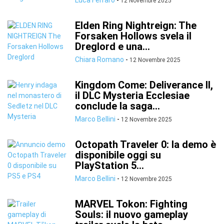
Luca Ferraro
-
12 Novembre 2025
Elden Ring Nightreign: The
Forsaken Hollows svela il
Dreglord e una...
Chiara Romano
-
12 Novembre 2025
Kingdom Come: Deliverance II,
il DLC Mysteria Ecclesiae
conclude la saga...
Marco Bellini
-
12 Novembre 2025
Octopath Traveler 0: la demo è
disponibile oggi su
PlayStation 5...
Marco Bellini
-
12 Novembre 2025
MARVEL Tokon: Fighting
Souls: il nuovo gameplay