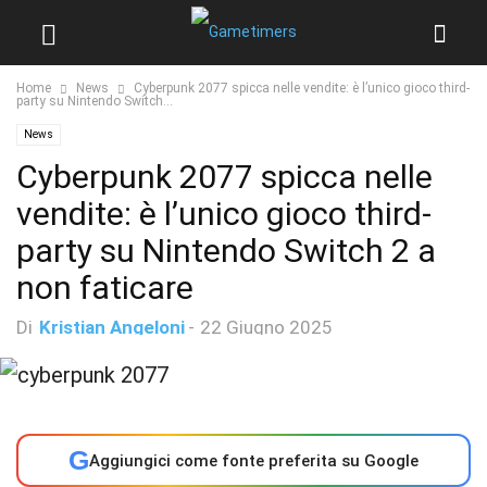
Home
News
Cyberpunk 2077 spicca nelle vendite: è l’unico gioco third-
party su Nintendo Switch...
News
Cyberpunk 2077 spicca nelle
vendite: è l’unico gioco third-
party su Nintendo Switch 2 a
non faticare
Di
Kristian Angeloni
-
22 Giugno 2025
G
Aggiungici come fonte preferita su Google