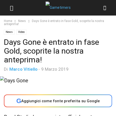
Home
News
Days Gone è entrato in fase Gold, scoprite la nostra
anteprima!
News
Video
Days Gone è entrato in fase
Gold, scoprite la nostra
anteprima!
Di
Marco Vitiello
-
9 Marzo 2019
G
Aggiungici come fonte preferita su Google