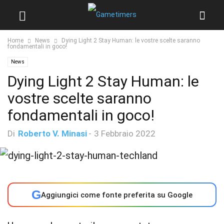
Home
News
Dying Light 2 Stay Human: le vostre scelte saranno
fondamentali in goco!
News
Dying Light 2 Stay Human: le
vostre scelte saranno
fondamentali in goco!
Di
Roberto V. Minasi
-
3 Febbraio 2022
G
Aggiungici come fonte preferita su Google