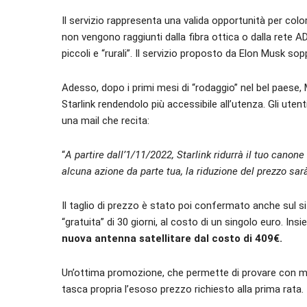
Il servizio rappresenta una valida opportunità per co
non vengono raggiunti dalla fibra ottica o dalla rete A
piccoli e “rurali”. Il servizio proposto da Elon Musk 
Adesso, dopo i primi mesi di “rodaggio” nel bel paese,
Starlink rendendolo più accessibile all’utenza. Gli ute
una mail che recita:
“
A partire dall’1/11/2022, Starlink ridurrà il tuo can
alcuna azione da parte tua, la riduzione del prezzo sa
Il taglio di prezzo è stato poi confermato anche sul sit
“gratuita” di 30 giorni, al costo di un singolo euro. 
nuova antenna satellitare dal costo di 409€.
Un’ottima promozione, che permette di provare con man
tasca propria l’esoso prezzo richiesto alla prima rata.