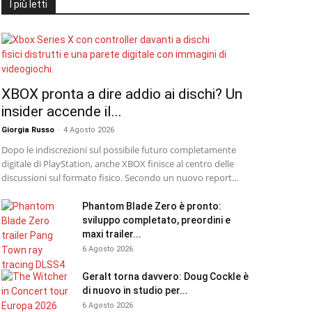
I più letti
XBOX pronta a dire addio ai dischi? Un
insider accende il...
Giorgia Russo
-
4 Agosto 2026
Dopo le indiscrezioni sul possibile futuro completamente
digitale di PlayStation, anche XBOX finisce al centro delle
discussioni sul formato fisico. Secondo un nuovo report...
Phantom Blade Zero è pronto:
sviluppo completato, preordini e
maxi trailer...
6 Agosto 2026
Geralt torna davvero: Doug Cockle è
di nuovo in studio per...
6 Agosto 2026