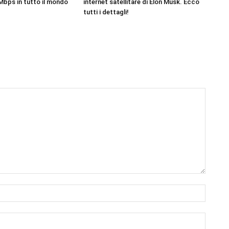
Mbps in tutto il mondo
internet satellitare di Elon Musk. Ecco
tutti i dettagli!