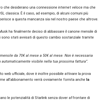
loro che desiderano una connessione internet veloce ma che
DSL classica. È il caso, ad esempio, di alcuni comuni più
sopperisce a questa mancanza sia nel nostro paese che altrove.
 Musk ha finalmente deciso di abbassare il canone mensile di
nti sono stati avvisati di questo cambio sostanziale tramite
one mensile da 70€ al mese a 50€ al mese. Non è necessaria
rà automaticamente visibile nella tua prossima fattura”.
o web ufficiale, dove è inoltre possibile attivare la prova
Insieme all’abbonamento verrà ovviamente fornita anche
la
o le potenzialità di Starlink senza dover affrontare di