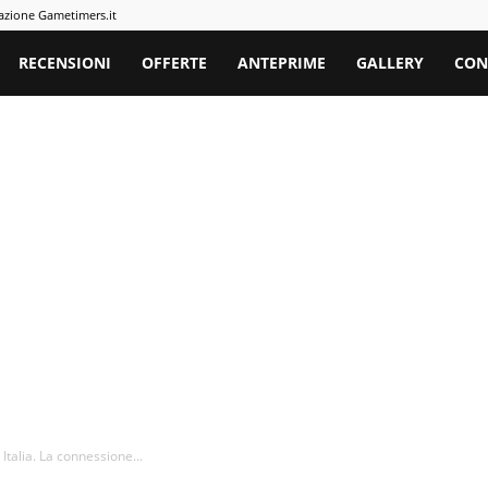
azione Gametimers.it
rs
RECENSIONI
OFFERTE
ANTEPRIME
GALLERY
CON
 Italia. La connessione...