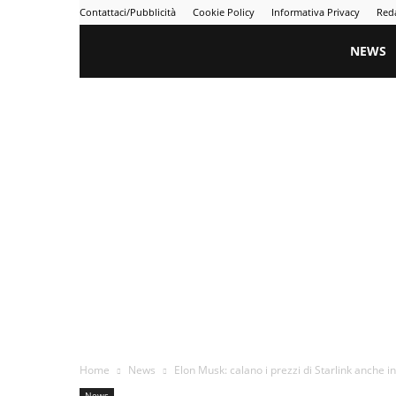
Contattaci/Pubblicità
Cookie Policy
Informativa Privacy
Red
Gametime
NEWS
Home
News
Elon Musk: calano i prezzi di Starlink anche in
News