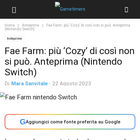
Home
Anteprime
Fae Farm: più ‘Cozy’ di così non si può. Anteprima
(Nintendo Switch)
Anteprime
Fae Farm: più ‘Cozy’ di così non
si può. Anteprima (Nintendo
Switch)
Di
Mara Sanvitale
-
22 Agosto 2023
G
Aggiungici come fonte preferita su Google