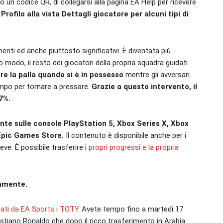
 un codice QR, di collegarsi alla pagina EA Help per ricevere
filo alla vista Dettagli giocatore per alcuni tipi di
nti ed anche piuttosto significativi. È diventata più
o modo, il resto dei giocatori della propria squadra guidati
e la palla quando si è in possesso
mentre gli avversari
mpo per tornare a pressare.
Grazie a questo intervento, il
7%.
ente sulle console PlayStation 5, Xbox Series X, Xbox
 Epic Games Store.
Il contenuto è disponibile anche per i
eve. È possibile trasferire i
propri progressi e la propria
vamente.
ati da EA Sports i TOTY
. Avete tempo fino a martedì 17
stiano Ronaldo che dopo il ricco trasferimento in Arabia