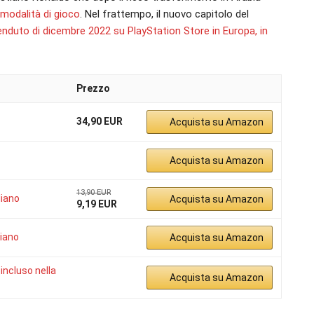
e modalità di gioco
. Nel frattempo, il nuovo capitolo del
 venduto di dicembre 2022 su PlayStation Store in Europa, in
Prezzo
34,90 EUR
Acquista su Amazon
Acquista su Amazon
13,90 EUR
liano
Acquista su Amazon
9,19 EUR
liano
Acquista su Amazon
incluso nella
Acquista su Amazon