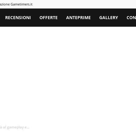
azione Gametimers.it
rs
RECENSIONI
OFFERTE
ANTEPRIME
GALLERY
CON
tà al gameplay e...