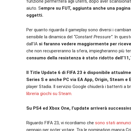
funzione permetterà agli utenti, dopo aver scansionato
aiuto. S
empre su FUT, aggiunta anche una pagina Pro
oggetti.
Per quanto riguarda il gameplay sono diversi i cambiame
sensibile la dinamica del
“Constant Pressure”
. In quest
dall’IA
si faranno vedere maggiormente per ricever
che non recupereranno la sfera, impiegheranno più te
consumo della resistenza è stato ridotto dell’11,
Il Title Update 6 di FIFA 23 è disponibile attualm
Series S e anche PC via EA App, Origin, Steam e
player Stadia. Il servizio Google chiuderà i battenti a br
libreria giochi su Steam.
Su PS4 ed Xbox One, l’update arriverà successi
Riguardo FIFA 23, vi ricordiamo che
sono stati annunci
gennaio per poter votare. Tra le nomination manca Cri