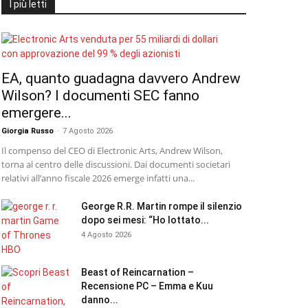
I più letti
EA, quanto guadagna davvero Andrew
Wilson? I documenti SEC fanno
emergere...
Giorgia Russo
-
7 Agosto 2026
Il compenso del CEO di Electronic Arts, Andrew Wilson,
torna al centro delle discussioni. Dai documenti societari
relativi all’anno fiscale 2026 emerge infatti una...
George R.R. Martin rompe il silenzio
dopo sei mesi: “Ho lottato...
4 Agosto 2026
Beast of Reincarnation –
Recensione PC – Emma e Kuu
danno...