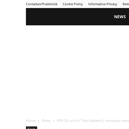
Contattaci/Pubblicità
Cookie Policy
Informativa Privacy
Red
Gametime
NEWS
Home
News
FIFA 23: ecco il Title Update 6, introduce novi
News