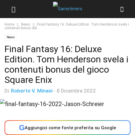
Home
News
Final Fantasy 16: Deluxe Edition. Tom Henderson svela i
contenuti bonus del...
News
Final Fantasy 16: Deluxe
Edition. Tom Henderson svela i
contenuti bonus del gioco
Square Enix
Di
Roberto V. Minasi
-
8 Dicembre 2022
G
Aggiungici come fonte preferita su Google