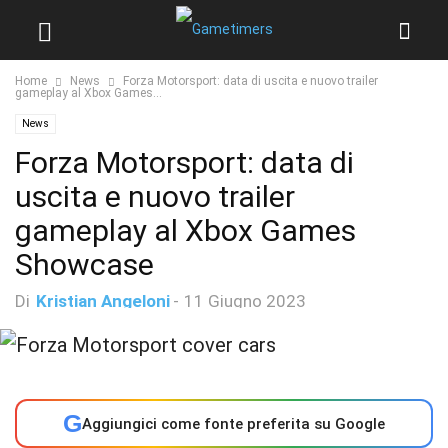
Home
News
Forza Motorsport: data di uscita e nuovo trailer
gameplay al Xbox Games...
News
Forza Motorsport: data di
uscita e nuovo trailer
gameplay al Xbox Games
Showcase
Di
Kristian Angeloni
-
11 Giugno 2023
G
Aggiungici come fonte preferita su Google