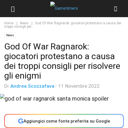
Home
News
God Of War Ragnarok: giocatori protestano a causa dei
troppi consigli per...
News
God Of War Ragnarok:
giocatori protestano a causa
dei troppi consigli per risolvere
gli enigmi
Di
Andrea Scozzafava
-
11 Novembre 2022
G
Aggiungici come fonte preferita su Google