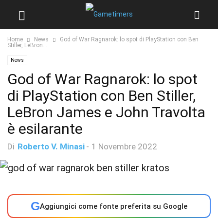
Home
News
God of War Ragnarok: lo spot di PlayStation con Ben
Stiller, LeBron...
News
God of War Ragnarok: lo spot
di PlayStation con Ben Stiller,
LeBron James e John Travolta
è esilarante
Di
Roberto V. Minasi
-
1 Novembre 2022
G
Aggiungici come fonte preferita su Google