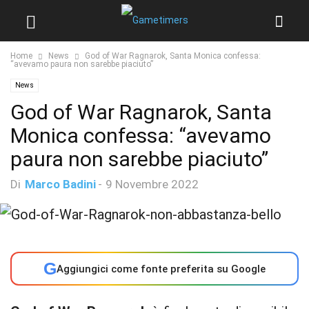
Home
News
God of War Ragnarok, Santa Monica confessa:
“avevamo paura non sarebbe piaciuto”
News
God of War Ragnarok, Santa
Monica confessa: “avevamo
paura non sarebbe piaciuto”
Di
Marco Badini
-
9 Novembre 2022
G
Aggiungici come fonte preferita su Google