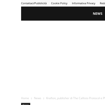
Contattaci/Pubblicità
Cookie Policy
Informativa Privacy
Red
Gametime
NEWS
Home
News
Krafton, publisher di The Callisto Protocol e 
News