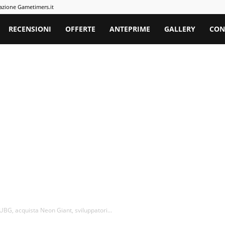
azione Gametimers.it
rs
RECENSIONI
OFFERTE
ANTEPRIME
GALLERY
CON
PUBG, acquista Neon Giant, sviluppatori...