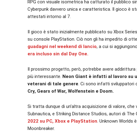
RPG con visuale isometrica ha catturato il pubblico s
Cyberpunk davvero unica e caratteristica. Il gioco è st
attestati intorno al 7.
Il gioco è stato inizialmente pubblicato su Xbox Seri
su console PlayStation. Ciò non gli ha impedito di ott
guadagni nel weekend di lancio
, a cui si aggiungono
era incluso sin dal Day One.
Il prossimo progetto, però, potrebbe avere addirittura
più interessante.
Neon Giant è infatti al lavoro su
veterani di tale genere
. Ci sono infatti sviluppatori
Cry, Gears of War, Wolfenstein e Doom.
Si tratta dunque di un’altra acquisizione di valore, ch
Subnautica, e Striking Distance Studios, autori di The 
2022 su PC, Xbox e PlayStation
. Unknown Worlds è 
Moonbreaker.