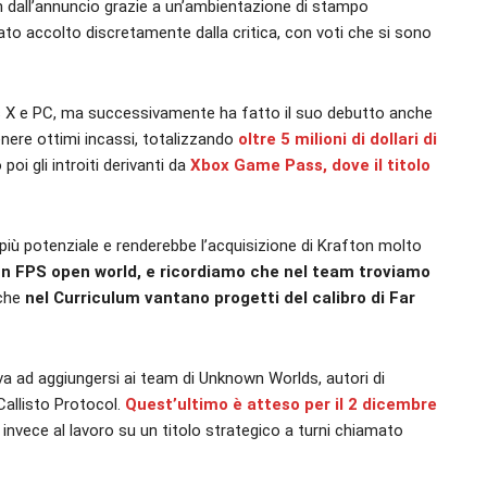
in dall’annuncio grazie a un’ambientazione di stampo
ato accolto discretamente dalla critica, con voti che si sono
es X e PC, ma successivamente ha fatto il suo debutto anche
enere ottimi incassi, totalizzando
oltre 5 milioni di dollari di
 poi gli introiti derivanti da
Xbox Game Pass, dove il titolo
 più potenziale e renderebbe l’acquisizione di Krafton molto
 un FPS open world, e ricordiamo che nel team troviamo
 che
nel Curriculum vantano progetti del calibro di Far
e va ad aggiungersi ai team di Unknown Worlds, autori di
Callisto Protocol.
Quest’ultimo è atteso per il 2 dicembre
invece al lavoro su un titolo strategico a turni chiamato