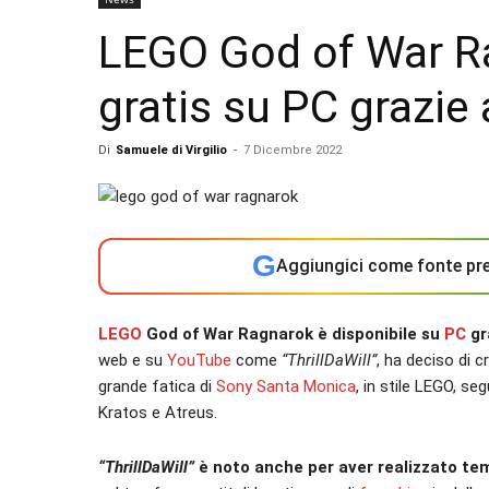
LEGO God of War Ra
gratis su PC grazie 
Di
Samuele di Virgilio
-
7 Dicembre 2022
G
Aggiungici come fonte pre
LEGO
God of War Ragnarok è disponibile su
PC
gr
web e su
YouTube
come
“ThrillDaWill”
, ha deciso di 
grande fatica di
Sony
Santa Monica
, in stile LEGO, s
Kratos e Atreus.
“ThrillDaWill”
è noto anche per aver realizzato t