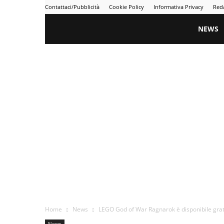
Contattaci/Pubblicità
Cookie Policy
Informativa Privacy
Red
Gametime
NEWS
Home
News
LEGO God of War Ragnarok è disponibile gratis
News