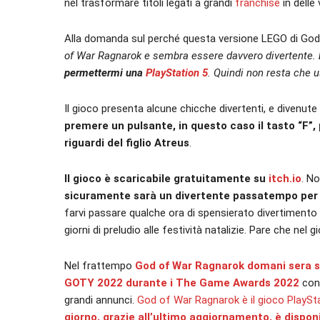
nel trasformare titoli legati a grandi
franchise
in delle
Alla domanda sul perché questa versione LEGO di God
of War Ragnarok e sembra essere davvero divertente.
permettermi una
PlayStation 5
. Quindi non resta che
Il gioco presenta alcune chicche divertenti, e divenut
premere un pulsante, in questo caso il tasto “F”, 
riguardi del figlio Atreus
.
Il gioco è scaricabile gratuitamente su
itch.io
. No
sicuramente sarà un divertente passatempo per ri
farvi passare qualche ora di spensierato divertimento me
giorni di preludio alle festività natalizie. Pare che nel
Nel frattempo
God of War Ragnarok domani sera sa
GOTY 2022 durante i The Game Awards 2022
con
grandi annunci.
God of War Ragnarok è il gioco PlayStat
giorno, grazie all’ultimo aggiornamento, è disponi