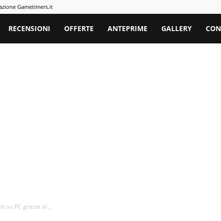
azione Gametimers.it
rs
RECENSIONI
OFFERTE
ANTEPRIME
GALLERY
CON
 su PC grazie al...