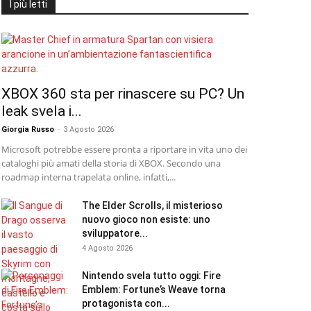
I più letti
XBOX 360 sta per rinascere su PC? Un
leak svela i...
Giorgia Russo
-
3 Agosto 2026
Microsoft potrebbe essere pronta a riportare in vita uno dei
cataloghi più amati della storia di XBOX. Secondo una
roadmap interna trapelata online, infatti,...
The Elder Scrolls, il misterioso
nuovo gioco non esiste: uno
sviluppatore...
4 Agosto 2026
Nintendo svela tutto oggi: Fire
Emblem: Fortune’s Weave torna
protagonista con...