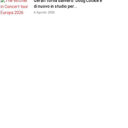
Geralt torna davvero: Doug Cockle è
di nuovo in studio per...
6 Agosto 2026