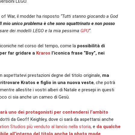
 versioni LEGO.
 of War, il modder ha risposto
“Tutti stanno giocando a God
Il mio unico problema è che sono squattrinato e non posso
 usare dei modelli LEGO e la mia pessima
GPU
“
.
e iconiche nel corso del tempo, come la
possibilità di
per far gridare a
Kraros
l’iconica frase “Boy”, nei
n aspettatevi prestazioni degne del titolo originale,
ma
trovare Kratos e figlio in una nuova veste
, che potrà
ntre allestite i vostri alberi di Natale e presepi in questi
 gioco ci sia anche un cameo di Gesù.
rà uno dei protagonisti per contendersi l’ambito
dotti da Geoff Keighley, dove ci sarà da aspettarsi anche
ion Studios più venduto al lancio nella storia
, e
da qualche
bile all’interno del titolo anche la photo mode
.