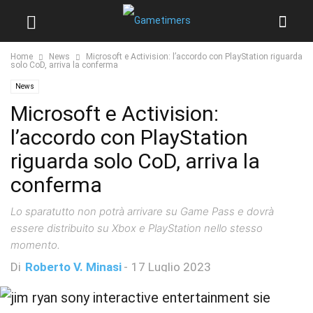
Home
News
Microsoft e Activision: l’accordo con PlayStation riguarda
solo CoD, arriva la conferma
News
Microsoft e Activision:
l’accordo con PlayStation
riguarda solo CoD, arriva la
conferma
Lo sparatutto non potrà arrivare su Game Pass e dovrà
essere distribuito su Xbox e PlayStation nello stesso
momento.
Di
Roberto V. Minasi
-
17 Luglio 2023