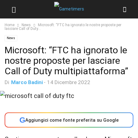
Home
News
Microsoft: “FTC ha ignorato le nostre proposte per
lasciare Call of Duty...
News
Microsoft: “FTC ha ignorato le
nostre proposte per lasciare
Call of Duty multipiattaforma”
Di
Marco Badini
-
14 Dicembre 2022
G
Aggiungici come fonte preferita su Google