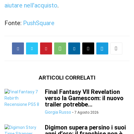
aiutare nell’acquisto
.
Fonte:
PushSquare
ARTICOLI CORRELATI
Final Fantasy VII Revelation
verso la Gamescom: il nuovo
trailer potrebbe...
Giorgia Russo
-
7 Agosto 2026
Digimon supera persino i suoi
anni d’oro: il franchise non è...