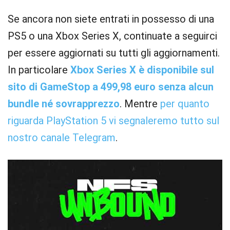
Se ancora non siete entrati in possesso di una
PS5 o una Xbox Series X, continuate a seguirci
per essere aggiornati su tutti gli aggiornamenti.
In particolare
Xbox Series X è disponibile sul
sito di GameStop a 499,98 euro senza alcun
bundle né sovrapprezzo
. Mentre
per quanto
riguarda PlayStation 5 vi segnaleremo tutto sul
nostro canale Telegram
.