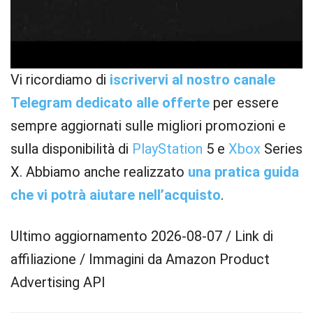
Vi ricordiamo di
iscrivervi al nostro canale
Telegram dedicato alle offerte
per essere
sempre aggiornati sulle migliori promozioni e
sulla disponibilità di
PlayStation
5 e
Xbox
Series
X. Abbiamo anche realizzato
una pratica guida
che vi potrà aiutare nell’acquisto
.
Ultimo aggiornamento 2026-08-07 / Link di
affiliazione / Immagini da Amazon Product
Advertising API