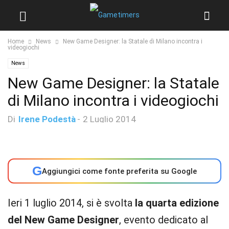
Home
News
New Game Designer: la Statale di Milano incontra i
videogiochi
News
New Game Designer: la Statale
di Milano incontra i videogiochi
Di
Irene Podestà
-
2 Luglio 2014
G
Aggiungici come fonte preferita su Google
Ieri 1 luglio 2014, si è svolta
la quarta edizione
del New Game Designer
, evento dedicato al