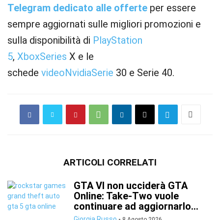
Telegram dedicato alle offerte
per essere
sempre aggiornati sulle migliori promozioni e
sulla disponibilità di
PlayStation
5
,
Xbox
Series
X e le
schede
video
Nvidia
Serie
30 e Serie 40.
ARTICOLI CORRELATI
GTA VI non ucciderà GTA
Online: Take-Two vuole
continuare ad aggiornarlo...
Giorgia Russo
-
8 Agosto 2026