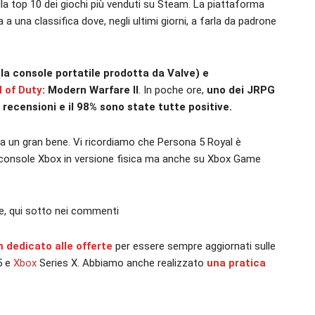
la top 10 dei giochi più venduti su Steam. La piattaforma
a una classifica dove, negli ultimi giorni, a farla da padrone
la console portatile prodotta da Valve) e
l of Duty
: Modern Warfare II
. In poche ore,
uno dei JRPG
recensioni e il 98% sono state tutte positive.
ra un gran bene. Vi ricordiamo che Persona 5 Royal è
console Xbox in versione fisica ma anche su Xbox Game
e, qui sotto nei commenti
m dedicato alle offerte
per essere sempre aggiornati sulle
5 e
Xbox
Series X. Abbiamo anche realizzato
una pratica