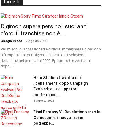
I più letti
Digimon supera persino i suoi anni
d’oro: il franchise non è...
Giorgia Russo
-
7 Agosto 2026
Per milioni di appassionati è difficile immaginare un periodo
più importante per Digimon rispetto all'esplosione
dell'anime nei primi anni 2000. Eppure, oltre vent'anni
dopo,...
Halo Studios travolta dai
licenziamenti dopo Campaign
Evolved: gli sviluppatori
confermano...
6 Agosto 2026
Final Fantasy VII Revelation verso la
Gamescom: il nuovo trailer
potrebbe...