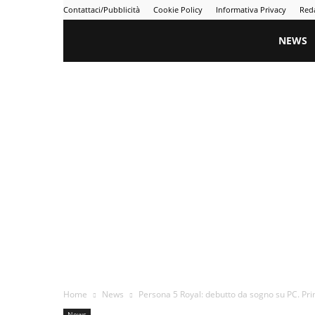
Contattaci/Pubblicità
Cookie Policy
Informativa Privacy
Red
Gametime
NEWS
Home
News
Persona 5 Royal: debutto da sogno su PC. Prim
News