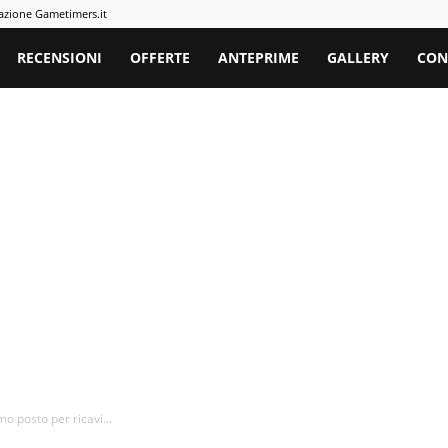
azione Gametimers.it
rs
RECENSIONI
OFFERTE
ANTEPRIME
GALLERY
CON
o posto per ricavi...