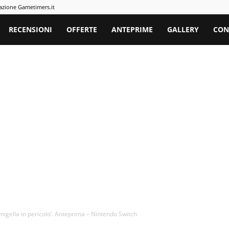
azione Gametimers.it
rs
RECENSIONI
OFFERTE
ANTEPRIME
GALLERY
CON
migella in pericolo’. Anteprima – Nintendo Switch