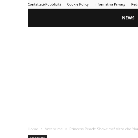
Contattaci/Pubblicità
Cookie Policy
Informativa Privacy
Red
Gametime
NEWS
Home
Anteprime
Princess Peach: Showtime! Altro che ‘da
Anteprime