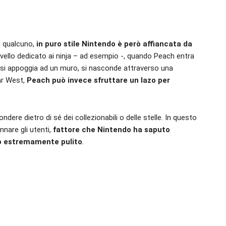
a qualcuno,
in puro stile Nintendo è però affiancata da
ivello dedicato ai ninja – ad esempio -, quando Peach entra
ndo si appoggia ad un muro, si nasconde attraverso una
ar West,
Peach può invece sfruttare un lazo per
dere dietro di sé dei collezionabili o delle stelle. In questo
nnare gli utenti,
fattore che Nintendo ha saputo
ico estremamente pulito
.