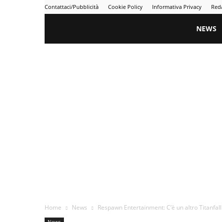
Contattaci/Pubblicità
Cookie Policy
Informativa Privacy
Red
Gametime
NEWS
Home
News
Respawn Entertainment: C’è un altro Titanfall
News