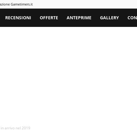
azione Gametimers.it
rs
RECENSIONI
OFFERTE
ANTEPRIME
GALLERY
CON
 in arrivo nel 2019