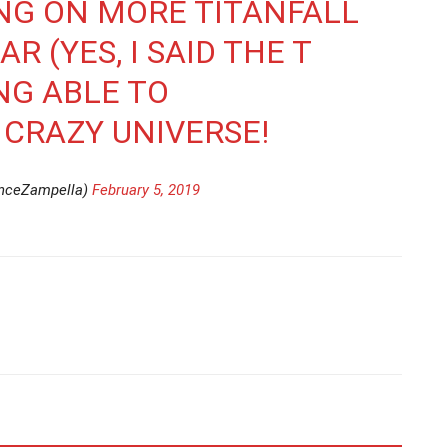
NG ON MORE TITANFALL
R (YES, I SAID THE T
NG ABLE TO
 CRAZY UNIVERSE!
inceZampella)
February 5, 2019