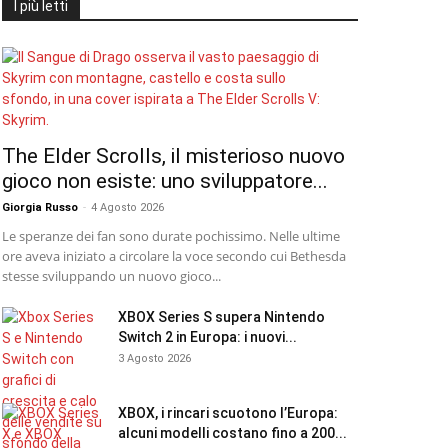
I più letti
The Elder Scrolls, il misterioso nuovo
gioco non esiste: uno sviluppatore...
Giorgia Russo
-
4 Agosto 2026
Le speranze dei fan sono durate pochissimo. Nelle ultime
ore aveva iniziato a circolare la voce secondo cui Bethesda
stesse sviluppando un nuovo gioco...
XBOX Series S supera Nintendo
Switch 2 in Europa: i nuovi...
3 Agosto 2026
XBOX, i rincari scuotono l’Europa:
alcuni modelli costano fino a 200...