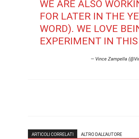
WE ARE ALSO WORKI
FOR LATER IN THE YEA
WORD). WE LOVE BEI
EXPERIMENT IN THIS
— Vince Zampella (@V
ARTICOLI CORRELATI
ALTRO DALL'AUTORE