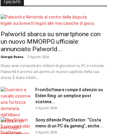
I più letti
Palworld sbarca su smartphone con
un nuovo MMORPG ufficiale:
annunciato Palworld...
Giorgia Russo
-
3 Agosto 2026
Dopo aver conquistato milioni di giocatori su PC e console,
Palworld è pronto ad aprire un nuovo capitolo della sua
storia. È stato infatti...
FromSoftware rompe il silenzio su
Elden Ring: un semplice post
scatena...
2 Agosto 2026
Sony difende PlayStation: “Costa
meno di un PC da gaming”, anche...
3 Agosto 2026