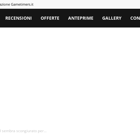
azione Gametimers.it
rs
RECENSIONI
OFFERTE
ANTEPRIME
GALLERY
CON
.0 sembra scongiurato per...