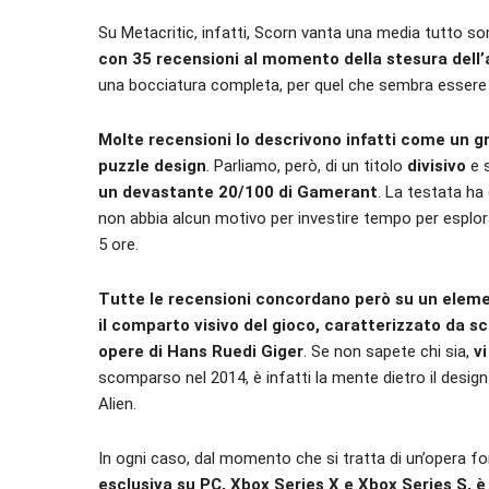
Su Metacritic, infatti, Scorn vanta una media tutto 
con 35 recensioni al momento della stesura dell’
una bocciatura completa, per quel che sembra essere s
Molte recensioni lo descrivono infatti come un gr
puzzle design
. Parliamo, però, di un titolo
divisivo
e 
un devastante 20/100 di Gamerant
. La testata ha
non abbia alcun motivo per investire tempo per esplor
5 ore.
Tutte le recensioni concordano però su un elemen
il comparto visivo del gioco, caratterizzato da sc
opere di Hans Ruedi Giger
. Se non sapete chi sia,
v
scomparso nel 2014, è infatti la mente dietro il desi
Alien.
In ogni caso, dal momento che si tratta di un’opera for
esclusiva su PC, Xbox Series X e Xbox Series S, 