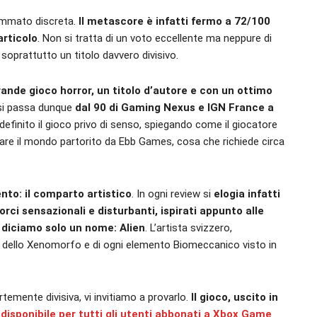
sommato discreta.
Il metascore è infatti fermo a 72/100
articolo
. Non si tratta di un voto eccellente ma neppure di
oprattutto un titolo davvero divisivo.
ande gioco horror, un titolo d’autore e con un ottimo
si passa dunque
dal 90 di Gaming Nexus e IGN France a
 definito il gioco privo di senso, spiegando come il giocatore
are il mondo partorito da Ebb Games, cosa che richiede circa
to: il comparto artistico
. In ogni review si
elogia infatti
orci sensazionali e disturbanti, ispirati appunto alle
i diciamo solo un nome: Alien
. L’artista svizzero,
gn dello Xenomorfo e di ogni elemento Biomeccanico visto in
temente divisiva, vi invitiamo a provarlo.
Il gioco, uscito in
è
disponibile per tutti gli utenti abbonati a Xbox Game