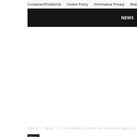
Contattaci/Pubblicità
Cookie Policy
Informativa Privacy
Red
Gametime
NEWS
Home
News
Scorn divide la critica ma il pericolo Agony 2
News